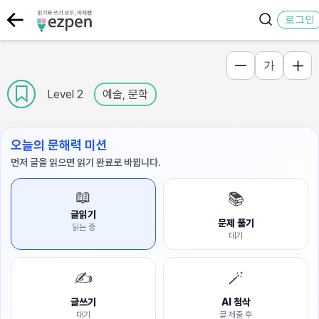
로그인
가
Level 2
예술, 문학
오늘의 문해력 미션
먼저 글을 읽으면 읽기 완료로 바뀝니다.
📖
📚
글읽기
문제 풀기
읽는 중
대기
✍️
🪄
글쓰기
AI 첨삭
대기
글 제출 후