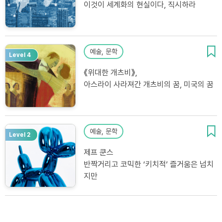
이것이 세계화의 현실이다, 직시하라
예술, 문학
Level 4
《위대한 개츠비》,
아스라이 사라져간 개츠비의 꿈, 미국의 꿈
예술, 문학
Level 2
제프 쿤스
반짝거리고 코믹한 ‘키치적’ 즐거움은 넘치
지만