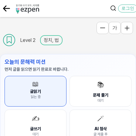
로그인
가
Level 2
정치, 법
오늘의 문해력 미션
먼저 글을 읽으면 읽기 완료로 바뀝니다.
📖
📚
글읽기
문제 풀기
읽는 중
대기
✍️
🪄
글쓰기
AI 첨삭
대기
글 제출 후