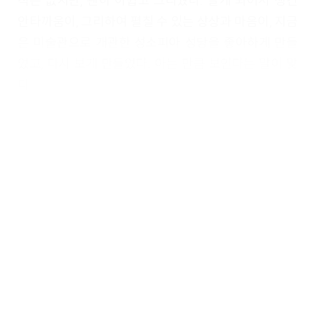
적은 없지만, 괜히 아쉽고 그리웠다. 알게 되어서 생긴
안타까움이, 그리하여 펼칠 수 있는 상상과 마음이, 지금
은 미술관으로 개관한 성소피아 성당을 좋아하게 만들
었고, 다시 보게 만들었다. 아는 만큼 보인다는 말이 맞
다.
아야소피아의 역사
330년 5월 콘스탄티누스 대제가 로마 제국의 수도를 콘
스탄티노폴리스로 천도한 후 30년이 지난 360년 첫 번
째 아야소피아가 건설된다. 하지만 이 건물은 40년도 안
지나 폭동으로 소실되고 만다. 그후 11년 뒤(​415년​) 재
건되었지만 120여년 뒤인 532년 대화재로 잿더미가 되
었다. 두 번째 아야소피아의 흔적은 현존하는 하기아 소
피아의 일부 원기둥 등에 약간 남아 있다. 소피아의 세번
째 재건은 532년부터 537년에 걸쳐 이루어졌다.