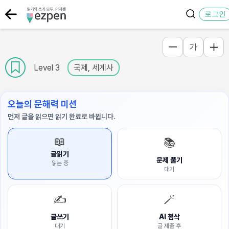
로그인
가
Level 3
국제, 세계사
오늘의 문해력 미션
먼저 글을 읽으면 읽기 완료로 바뀝니다.
📖
📚
글읽기
문제 풀기
읽는 중
대기
✍️
🪄
글쓰기
AI 첨삭
대기
글 제출 후