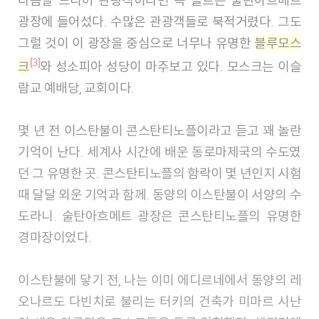
다음날 드디어 관광객이라면 꼭 들르는 술탄아흐메트
광장에 들어섰다. 수많은 관광객들로 북적거렸다. 그도
그럴 것이 이 광장을 중심으로 너무나 유명한
블루모스
[3]
크
와 성소피아 성당이 마주보고 있다. 모스크는 이슬
람교 예배당, 교회이다.
몇 년 전 이스탄불이 콘스탄티노플이라고 듣고 꽤 놀란
기억이 난다. 세계사 시간에 배운 동로마제국의 수도였
던 그 유명한 곳. 콘스탄티노플의 함락이 몇 년인지 시험
때 달달 외운 기억과 함께. 동양의 이스탄불이 서양의 수
도라니. 술탄아흐메트 광장은 콘스탄티노플의 유명한
경마장이었다.
이스탄불에 닿기 전, 나는 이미 에디르네에서 동양의 레
오나르도 다빈치로 불리는 터키의 건축가 미마르 시난