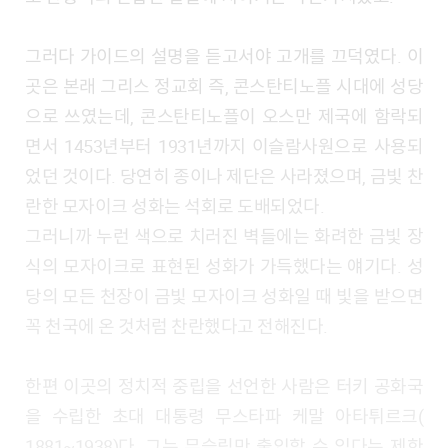
그러다 가이드의 설명을 듣고서야 고개를 끄덕였다. 이
곳은 본래 그리스 정교회 즉, 콘스탄티노플 시대에 성당
으로 쓰였는데, 콘스탄티노플이 오스만 제국에 함락되
면서 1453년부터 1931년까지 이슬람사원으로 사용되
었던 것이다. 당연히 종이나 제단은 사라졌으며, 금빛 찬
란한 모자이크 성화는 석회로 도배되었다.
그러니까 누런 색으로 치러진 벽들에는 화려한 금빛 장
식의 모자이크로 표현된 성화가 가득했다는 얘기다. 성
당의 모든 천장이 금빛 모자이크 성화일 때 빛을 받으면
꼭 천국에 온 것처럼 찬란했다고 전해진다.
한편 이곳의 정치적 중립을 선언한 사람은 터키 공화국
을 수립한 초대 대통령 무스타파 케말 아타튀르크(​
1881~1938​)다. 그는 무슬림만 출입할 수 있다는 제한