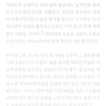
이방인의 눈썰미로 보자 들면 발냄새는 날지언정 블루
모스크가 압도적으로 아름답다. 하지만 성소피아 성당
이 건축사적으로 더 높은 평가를 받는다. 그 이유는 우선
성소피아 성당이 블루모스크보다 거의 천 년 전에 세워
[5]
졌기 때문일 것이다.
피렌체의 두오모 성당이 건축되
기 전까지는 아야소피아가 세계 최대의 석조 돔이었다.
하지만 그저 지나는 객이 보기에는 도무지 그 화려한 평
가에 호응하기가 어렵다. 돔을 장식한 화려한 타일의 색
감에 감동한 눈으로는 실망하기가 딱 좋다. 돔 양식은 엇
비슷한데 화려하고 정교한 문양은 찾아볼 수가 없고 그
저 누런 색 바탕에 이슬람 문양에 성의 없이 그려져 있을
뿐이었다. 더구나 한쪽 벽은 거의 복원을 위한 구조물이
세워져 있어 별다른 감흥을 느끼기 어려웠다. 물론 이곳
도 관광객의 번잡한 발길에 치이기는 마찬가지였고.