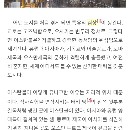
[1]
어떤 도시를 처음 겪게 되면 특유의
심상
이 생긴다.
교토는 고즈넉함으로, 오사카는 변두리 정서로. 그렇다
면 이스탄불은? 격렬하고 강력한 동서양의 뒤섞임으로
새겨진다. 유럽과 아시아가, 기독교와 이슬람교가, 로마
제국과 오스만제국의 문화가 격렬하게 충돌했고, 여전
히 혼재한, 세계 어디서도 볼 수 없는 신기한 매력을 갖춘
도시다.
이스탄불이 이렇게 유니크한 이유는 지리적 위치 때문
[2]
이다. 직사각형을 연상시키는 터키 땅
의 왼쪽 윗부분
길목처럼 생긴 곳에 이스탄불이 있다. 아시아와 유럽 양
대륙에 걸쳐져 있는 셈. 동로마 제국이 아시아를 석권하
기 위해 지나온 곳도, 오스만 투르크 제국이 유럽을 점령