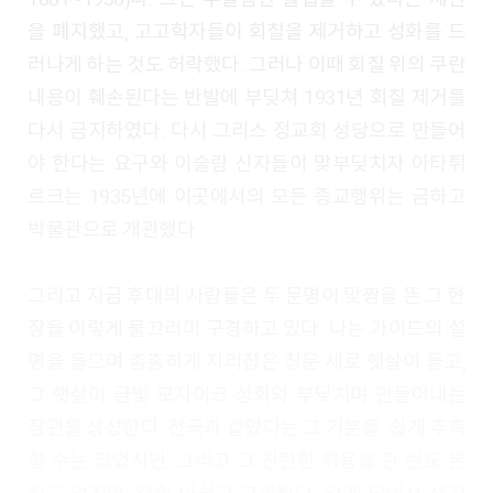
을 폐지했고, 고고학자들이 회칠을 제거하고 성화를 드
러나게 하는 것도 허락했다. 그러나 이때 회칠 위의 쿠란
내용이 훼손된다는 반발에 부딪쳐 1931년 회칠 제거를
다시 금지하였다. 다시 그리스 정교회 성당으로 만들어
야 한다는 요구와 이슬람 신자들이 맞부딪치자 아타튀
르크는 1935년에 이곳에서의 모든 종교행위는 금하고
박물관으로 개관했다.
그리고 지금 후대의 사람들은 두 문명이 맞짱을 뜬 그 현
장을 이렇게 물끄러미 구경하고 있다. 나는 가이드의 설
명을 들으며 촘촘하게 자리잡은 창문 새로 햇살이 들고,
그 햇살이 금빛 모자이크 성화와 부딪치며 만들어내는
장관을 상상한다. 천국과 같았다는 그 기분을. 쉽게 추측
할 수는 없었지만, 그리고 그 찬란한 위용을 한 번도 본