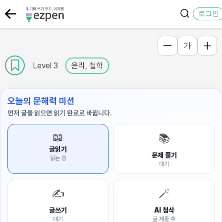
로그인
가
Level 3
윤리, 철학
오늘의 문해력 미션
먼저 글을 읽으면 읽기 완료로 바뀝니다.
📖
📚
글읽기
문제 풀기
읽는 중
대기
✍️
🪄
글쓰기
AI 첨삭
대기
글 제출 후