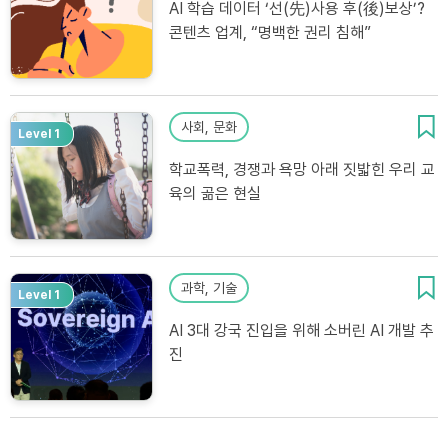
AI 학습 데이터 ‘선(先)사용 후(後)보상’?
콘텐츠 업계, “명백한 권리 침해”
사회, 문화
Level 1
학교폭력, 경쟁과 욕망 아래 짓밟힌 우리 교
육의 곪은 현실
과학, 기술
Level 1
AI 3대 강국 진입을 위해 소버린 AI 개발 추
진