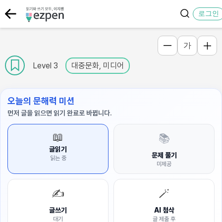
로그인
가
Level 3
대중문화, 미디어
오늘의 문해력 미션
먼저 글을 읽으면 읽기 완료로 바뀝니다.
📖
📚
글읽기
문제 풀기
읽는 중
미제공
✍️
🪄
글쓰기
AI 첨삭
대기
글 제출 후