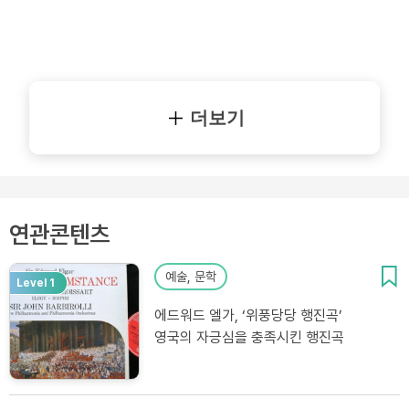
더보기
연관콘텐츠
예술, 문학
Level 1
에드워드 엘가, ‘위풍당당 행진곡’
영국의 자긍심을 충족시킨 행진곡