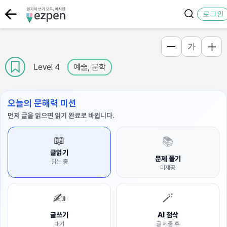
로그인
가
Level 4
예술, 문학
오늘의 문해력 미션
먼저 글을 읽으면 읽기 완료로 바뀝니다.
📖
📚
글읽기
문제 풀기
읽는 중
미제공
✍️
🪄
글쓰기
AI 첨삭
대기
글 제출 후