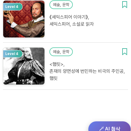
예술, 문학
Level 4
《셰익스피어 이야기》,
셰익스피어, 소설로 읽자
예술, 문학
Level 4
<햄릿>,
존재의 양면성에 번민하는 비극의 주인공,
햄릿
🪄 AI 첨삭