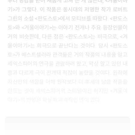
부터 영감을 얻어 새롭게 고쳐 쓴 게 많은데, <겨울이야
기>가 그렇다. 이 작품은 동시대의 저명한 작가 로버트
그린의 소설 <판도스토>에서 모티브를 따왔다. <판도스
토>와 <겨울이야기>는 이야기 전개나 주요 등장인물이
거의 비슷한데, 다른 점은 <판도스토>는 비극으로, <겨
울이야기>는 희극으로 끝난다는 것이다. 당시 <판도스
토>가 베스트셀러라 관객들은 거의 작품의 내용을 알고
셰익스피어의 연극을 관람하러 왔고, 막상 알고 있던 내
용과 다르게 극이 전개돼 적잖이 놀랐을 것이다. 원작에
자신만의 색깔을 더해 원작보다 더 후세에 남을 작품을
만드는 것이 셰익스피어의 스타일이긴 하지만 <겨울이
야기>의 변형은 확실히 파격적인 면이 있다.