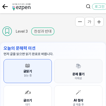
로그인
가
Level 3
찬성과 반대
오늘의 문해력 미션
먼저 글을 읽으면 읽기 완료로 바뀝니다.
📖
📚
글읽기
문제 풀기
읽는 중
미제공
✍️
🪄
글쓰기
AI 첨삭
대기
글 제출 후