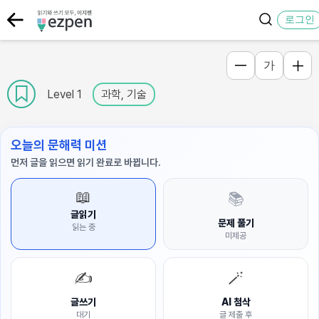
로그인
가
Level 1
과학, 기술
오늘의 문해력 미션
먼저 글을 읽으면 읽기 완료로 바뀝니다.
📖
📚
글읽기
문제 풀기
읽는 중
미제공
✍️
🪄
글쓰기
AI 첨삭
대기
글 제출 후