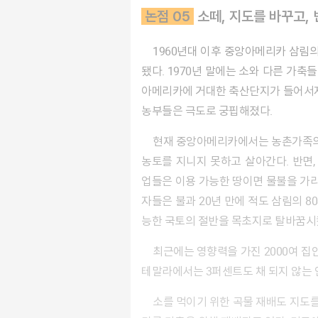
논점 05
소떼, 지도를 바꾸고,
1960년대 이후 중앙아메리카 삼림의 25퍼센트가 소 사육을 위한 목초지로 개간
됐다. 1970년 말에는 소와 다른 가축
아메리카에 거대한 축산단지가 들어서자
농부들은 극도로 궁핍해졌다.
현재 중앙아메리카에서는 농촌가족의 절반 이상인 3500만명이 스스로를 부양할
농토를 지니지 못하고 살아간다. 반면
업들은 이용 가능한 땅이면 물불을 가리
자들은 불과 20년 만에 적도 삼림의 
능한 국토의 절반을 목초지로 탈바꿈시
최근에는 영향력을 가진 2000여 집안이 코스타리카 경작지의 절반 이상을 소유하고 있다. 그곳에서 사육되는 소의 수는 200만마리에 육박한다. 과
테말라에서는 3퍼센트도 채 되지 않는 
소를 먹이기 위한 곡물 재배도 지도를 바꾸는 원동력이다. 현재 약 4300헥타르에 달하는 미국 농경지대에서는 2억 2000만톤의 곡식이 소를 비롯한