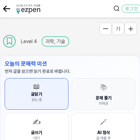
로그인
가
Level 4
과학, 기술
오늘의 문해력 미션
먼저 글을 읽으면 읽기 완료로 바뀝니다.
📖
📚
글읽기
문제 풀기
읽는 중
미제공
✍️
🪄
글쓰기
AI 첨삭
대기
글 제출 후