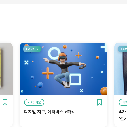
Level 2
Lev
과학, 기술
과학
디지털 지구, 메타버스 <하>
4차
‘전