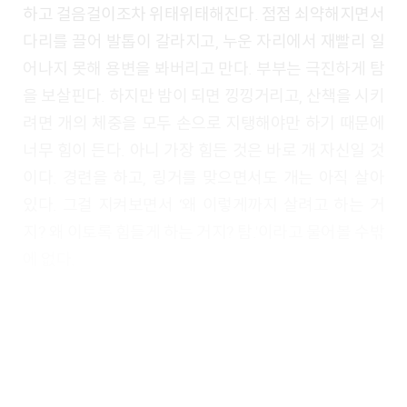
하고 걸음걸이조차 위태위태해진다. 점점 쇠약해지면서
다리를 끌어 발톱이 갈라지고, 누운 자리에서 재빨리 일
어나지 못해 용변을 봐버리고 만다. 부부는 극진하게 탐
을 보살핀다. 하지만 밤이 되면 낑낑거리고, 산책을 시키
려면 개의 체중을 모두 손으로 지탱해야만 하기 때문에
너무 힘이 든다. 아니 가장 힘든 것은 바로 개 자신일 것
이다. 경련을 하고, 링거를 맞으면서도 개는 아직 살아
있다. 그걸 지켜보면서 ‘왜 이렇게까지 살려고 하는 거
지? 왜 이토록 힘들게 하는 거지? 탐.'이라고 물어볼 수밖
에 없다.