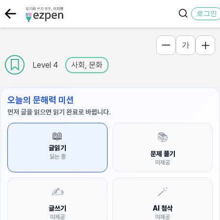
로그인
가
Level 4
사회, 문화
오늘의 문해력 미션
먼저 글을 읽으면 읽기 완료로 바뀝니다.
📖
📚
글읽기
문제 풀기
읽는 중
미제공
✍️
🪄
글쓰기
AI 첨삭
미제공
미제공