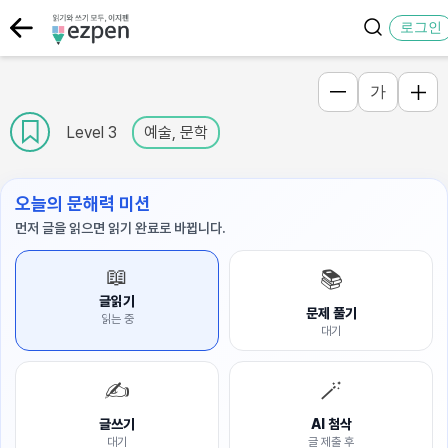
로그인
가
Level 3
예술, 문학
오늘의 문해력 미션
먼저 글을 읽으면 읽기 완료로 바뀝니다.
📖
📚
글읽기
문제 풀기
읽는 중
대기
✍️
🪄
글쓰기
AI 첨삭
대기
글 제출 후