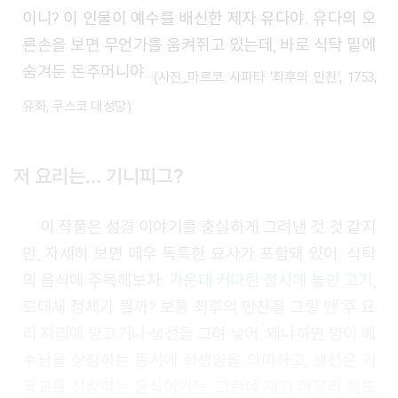
이니? 이 인물이 예수를 배신한 제자 유다야. 유다의 오
른손을 보면 무언가를 움켜쥐고 있는데, 바로 식탁 밑에
숨겨둔 돈주머니야.
(사진_마르코 사파타 ‘최후의 만찬’, 1753,
유화, 쿠스코 대성당)
저 요리는… 기니피그?
이 작품은 성경 이야기를 충실하게 그려낸 것 것 같지
만, 자세히 보면 매우 독특한 묘사가 포함돼 있어. 식탁
의 음식에 주목해보자.
가운데 커다란 접시에 놓인 고기
,
도대체 정체가 뭘까? 보통 최후의 만찬을 그릴 땐 주 요
리 자리에 양고기나 생선을 그려 넣어. 왜냐하면 양이 예
수님을 상징하는 동시에 희생양을 의미하고, 생선은 기
독교를 상징하는 음식이거든. 그런데 저건 아무리 봐도