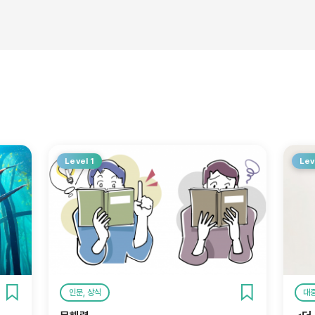
Level 1
Lev
인문, 상식
대