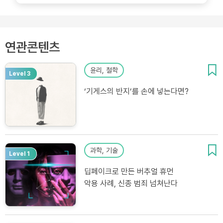
연관콘텐츠
윤리, 철학
Level 3
‘기게스의 반지’를 손에 넣는다면?
과학, 기술
Level 1
딥페이크로 만든 버추얼 휴먼
악용 사례, 신종 범죄 넘쳐난다