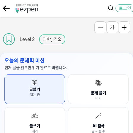
로그인
가
Level 2
과학, 기술
오늘의 문해력 미션
먼저 글을 읽으면 읽기 완료로 바뀝니다.
📖
📚
글읽기
문제 풀기
읽는 중
대기
✍️
🪄
글쓰기
AI 첨삭
대기
글 제출 후