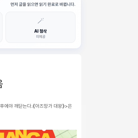
먼저 글을 읽으면 읽기 완료로 바뀝니다.
🪄
AI 첨삭
미제공
움
 후에야 깨닫는다.《아즈망가 대왕》>은