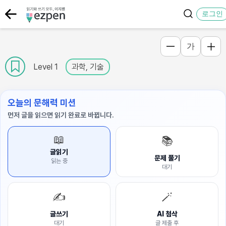
로그인
가
Level 1
과학, 기술
오늘의 문해력 미션
먼저 글을 읽으면 읽기 완료로 바뀝니다.
📖
📚
글읽기
문제 풀기
읽는 중
대기
✍️
🪄
글쓰기
AI 첨삭
대기
글 제출 후