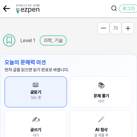
로그인
가
Level 1
과학, 기술
오늘의 문해력 미션
먼저 글을 읽으면 읽기 완료로 바뀝니다.
📖
📚
글읽기
문제 풀기
읽는 중
대기
✍️
🪄
글쓰기
AI 첨삭
대기
글 제출 후