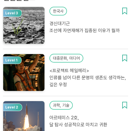
한국사
Level 3
경신대기근
조선에 자연재해가 집중된 이유가 뭘까
대중문화, 미디어
Level 1
<프로젝트 헤일메리>
인류를 넘어 다른 문명의 생존도 생각하는,
깊은 우정
과학, 기술
Level 2
아르테미스 2호,
달 탐사 성공적으로 마치고 귀환