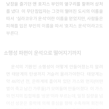
낮잠을 즐기던 앤 호지스 부인의 옆구리를 할퀴어 상처
를 냈다. 이 무단침입자는 그것이 떨어진 도시의 이름을
따서 ‘실라코우가 운석’이란 이름을 얻었지만, 사람들은
피해를 입은 부인의 이름을 따서 ‘호지스 운석’이라고도
부른다.
소행성 파편이 운석으로 떨어지기까지
운석의 기원인 소행성이 어떻게 만들어졌는지 알려
면 태양계의 탄생까지 거슬러 올라가야한다. 태양계는
약 46억년 전, 은하계에 흩어져 있던 가스와 먼지(어떤
별이 죽고 남긴 가루들)가 모여들며 만들어졌다. 이 가스
와 먼지의 집합체를 ‘성운’이라 부르는데, 일정 질량을 넘
어선 성운은 중력에 의해 중심을 향해 수축하며 회전하