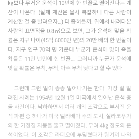
㎏보다 무거운 운석이 10년에 한 번꼴로 떨어진다는 계
산이 나온다. (실제 계산은 몹시 복잡하니 다른 사람이
계산한 걸 좀 빌려오자…) 더 좁혀볼까. 위에서 내려다본
사람의 표면적을 0.8㎡으로 보면, 그가 운석에 맞을 확
률은 지구 나이(45억 6000만 년)의 20만 배의 한 번꼴이
다. 지구 인구 70억 명 가운데 누군가 운석에 맞아 죽을
확률은 11만 년만에 한 번꼴…. 그러니까 누군가 운석에
맞을 확률은 무척, 무척, 아주 무척 낮다고 할 수 있다.
그런데 그런 일이 종종 일어나기는 한다. 가장 잘 알
려진 사례는 1954년 12월 1일 미국에서 일어난 운석 충
돌 사건이다. 낙하하면서 여러 개의 조각으로 부서진 운
석 파편 중 하나가 미국 앨라배마 주의 도시, 실라코우가
의 한 가정집 지붕을 뚫고 떨어졌다. 무려 4㎏ 정도의 운
석이었다. 이 조각은 라디오에 부딪혔다가 튕겨져 나와