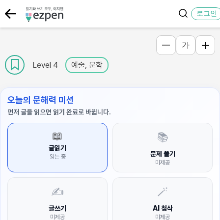
로그인
가
Level 4
예술, 문학
오늘의 문해력 미션
먼저 글을 읽으면 읽기 완료로 바뀝니다.
📖
📚
글읽기
문제 풀기
읽는 중
미제공
✍️
🪄
글쓰기
AI 첨삭
미제공
미제공