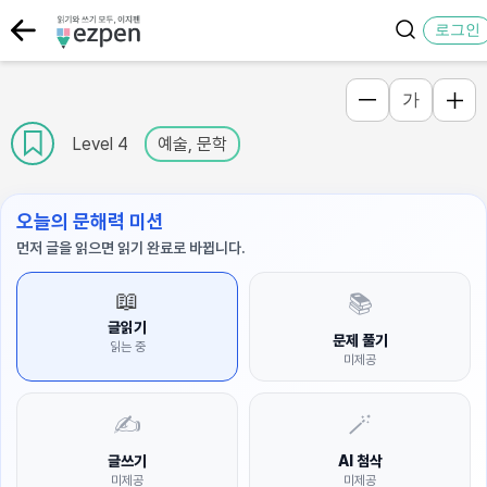
로그인
가
Level 4
예술, 문학
오늘의 문해력 미션
먼저 글을 읽으면 읽기 완료로 바뀝니다.
📖
📚
글읽기
문제 풀기
읽는 중
미제공
✍️
🪄
글쓰기
AI 첨삭
미제공
미제공