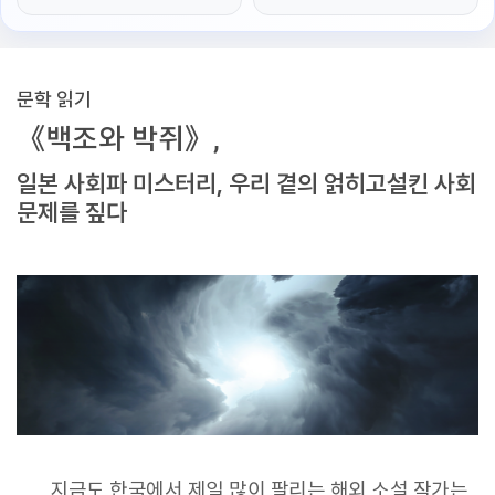
문학 읽기
《백조와 박쥐》,
일본 사회파 미스터리, 우리 곁의 얽히고설킨 사회
문제를 짚다
지금도 한국에서 제일 많이 팔리는 해외 소설 작가는