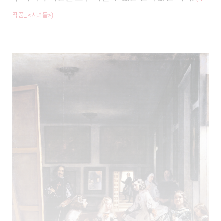
작품_ <시녀들>)