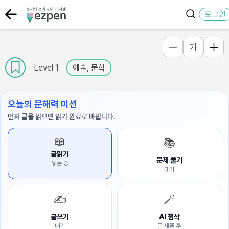
로그인
가
Level 1
예술, 문학
오늘의 문해력 미션
먼저 글을 읽으면 읽기 완료로 바뀝니다.
📖
📚
글읽기
문제 풀기
읽는 중
대기
✍️
🪄
글쓰기
AI 첨삭
대기
글 제출 후