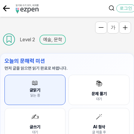
로그인
가
Level 2
예술, 문학
오늘의 문해력 미션
먼저 글을 읽으면 읽기 완료로 바뀝니다.
📖
📚
글읽기
문제 풀기
읽는 중
대기
✍️
🪄
글쓰기
AI 첨삭
대기
글 제출 후