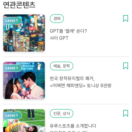
연관콘텐츠
경제
Level 1
GPT를 ‘몰래’ 쓴다?
샤이 GPT
예술, 문학
Level 1
한국 창작뮤지컬의 쾌거,
<어쩌면 해피엔딩> 토니상 6관왕
인문, 상식
Level 1
유루스포츠를 소개합니다