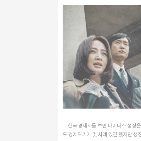
한국 경제사를 보면 마이너스 성장을 기록한 해가 두 번 있다. 오일쇼크의 영향을 받았던 1980년과 IMF 외환위기로 직격탄을 맞은 1998년. 이 밖에
도 경제위기가 몇 차례 있긴 했지만 성