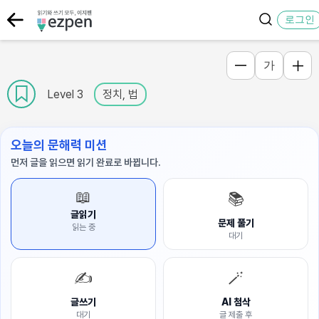
로그인
가
Level 3
정치, 법
오늘의 문해력 미션
먼저 글을 읽으면 읽기 완료로 바뀝니다.
📖
📚
글읽기
문제 풀기
읽는 중
대기
✍️
🪄
글쓰기
AI 첨삭
대기
글 제출 후