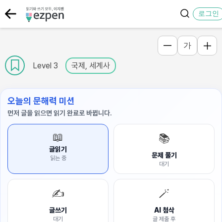
로그인
가
Level 3
국제, 세계사
오늘의 문해력 미션
먼저 글을 읽으면 읽기 완료로 바뀝니다.
📖
📚
글읽기
문제 풀기
읽는 중
대기
✍️
🪄
글쓰기
AI 첨삭
대기
글 제출 후