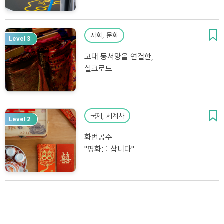
사회, 문화
Level 3
고대 동서양을 연결한,
실크로드
국제, 세계사
Level 2
화번공주
"평화를 삽니다"