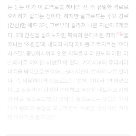
는 듣는 이가 이 교역로를 하나의 선, 즉 유일한 경로로
오해하기 쉽다는 점이다. 하지만 실크로드는 주요 경로
(간선)만 해도 3개, 그로부터 갈라져 나온 지선이 5개였
스텝
다. 3대 간선을 꼽아보자면 북쪽의 온대초원 지역
을
지나는 ‘초원길’과 내륙의 사막 지대를 가로지르는 ‘오아
시스길’, 동남아시아의 연안 지역을 따라 인도와 아랍, 아
프리카로 이어진 ‘바닷길’이 있다. 거기서부터 유라시아
대륙을 남북으로 연결하는 5대 지선이 갈라져 나온 것이
다. 즉 비유하자면 실크로드는 ‘선’이 아니라 ‘면’이었으
며, 그 길을 따라 형성된 거대하고 복잡한 네트워크 자체
가 바로 ‘실크로드’였던 것이다. 실크로드는 유럽과 아시
아가 문화와 문물을 교류하면서 서로를 생성시킨 거대
한 이야기를 품고 있다.