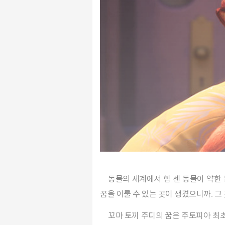
동물의 세계에서 힘 센 동물이 약한 동물을 잡아먹는 약육강식의 시대는 한참 전에 지나갔다. 약한 초식동물이든, 힘센 육식동물이든, 노력한 대로
꿈을 이룰 수 있는 곳이 생겼으니까. 
꼬마 토끼 주디의 꿈은 주토피아 최초의 토끼 경찰이 되어, 이 아름다운 세상을 지키는 것. 안정적인 걸 최우선으로 여기는 부모님은 딸이 어떤 토끼