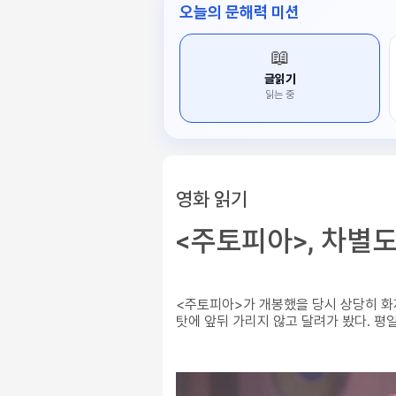
오늘의 문해력 미션
📖
글읽기
읽는 중
영화 읽기
<주토피아>, 차별
<주토피아>가 개봉했을 당시 상당히 화
탓에 앞뒤 가리지 않고 달려가 봤다. 평일