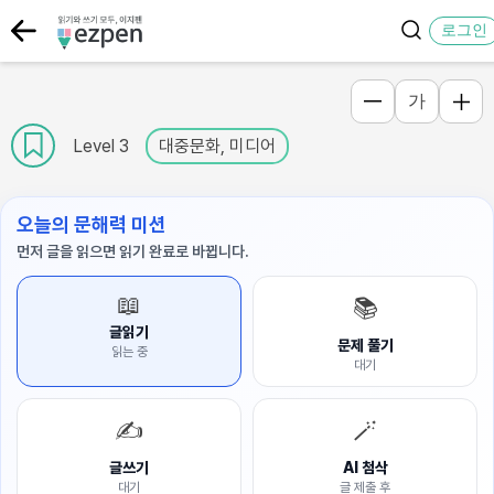
로그인
가
Level 3
대중문화, 미디어
오늘의 문해력 미션
먼저 글을 읽으면 읽기 완료로 바뀝니다.
📖
📚
글읽기
문제 풀기
읽는 중
대기
✍️
🪄
글쓰기
AI 첨삭
대기
글 제출 후