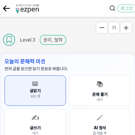
로그인
가
Level 3
윤리, 철학
오늘의 문해력 미션
먼저 글을 읽으면 읽기 완료로 바뀝니다.
📖
📚
글읽기
문제 풀기
읽는 중
대기
✍️
🪄
글쓰기
AI 첨삭
대기
글 제출 후