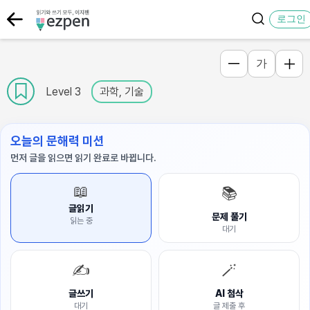
로그인
가
Level 3
과학, 기술
오늘의 문해력 미션
먼저 글을 읽으면 읽기 완료로 바뀝니다.
📖
📚
글읽기
문제 풀기
읽는 중
대기
✍️
🪄
글쓰기
AI 첨삭
대기
글 제출 후