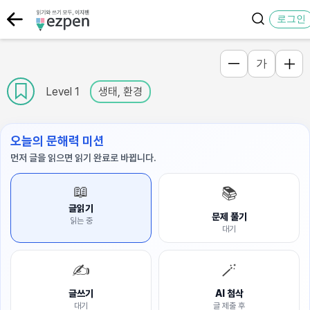
로그인
가
Level 1
생태, 환경
오늘의 문해력 미션
먼저 글을 읽으면 읽기 완료로 바뀝니다.
📖
📚
글읽기
문제 풀기
읽는 중
대기
✍️
🪄
글쓰기
AI 첨삭
대기
글 제출 후