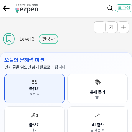
로그인
가
Level 3
한국사
오늘의 문해력 미션
먼저 글을 읽으면 읽기 완료로 바뀝니다.
📖
📚
글읽기
문제 풀기
읽는 중
대기
✍️
🪄
글쓰기
AI 첨삭
대기
글 제출 후