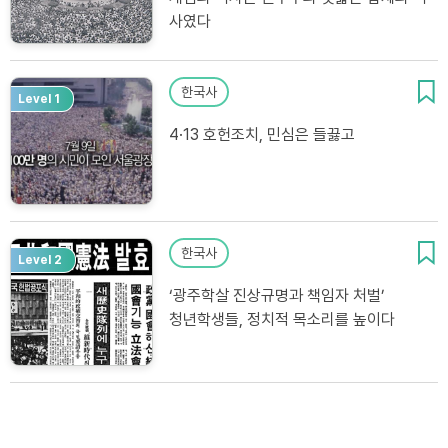
사였다
한국사
Level 1
4·13 호헌조치, 민심은 들끓고
한국사
Level 2
‘광주학살 진상규명과 책임자 처벌’
청년학생들, 정치적 목소리를 높이다