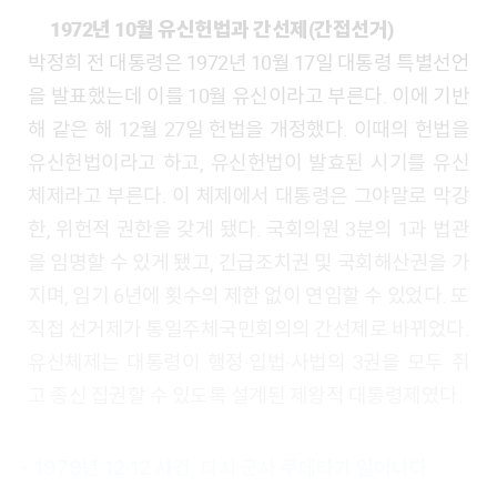
1972년 10월 유신헌법과 간선제(간접선거)
박정희 전 대통령은 1972년 10월 17일 대통령 특별선언
을 발표했는데 이를 10월 유신이라고 부른다. 이에 기반
해 같은 해 12월 27일 헌법을 개정했다. 이때의 헌법을
유신헌법이라고 하고, 유신헌법이 발효된 시기를 유신
체제라고 부른다. 이 체제에서 대통령은 그야말로 막강
한, 위헌적 권한을 갖게 됐다. 국회의원 3분의 1과 법관
을 임명할 수 있게 됐고, 긴급조치권 및 국회해산권을 가
지며, 임기 6년에 횟수의 제한 없이 연임할 수 있었다. 또
직접 선거제가 통일주체국민회의의 간선제로 바뀌었다.
유신체제는 대통령이 행정·입법·사법의 3권을 모두 쥐
고 종신 집권할 수 있도록 설계된 제왕적 대통령제였다.
ㆍ1979년 12·12 사건, 다시 군사 쿠데타가 일어나다