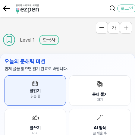
로그인
가
Level 1
한국사
오늘의 문해력 미션
먼저 글을 읽으면 읽기 완료로 바뀝니다.
📖
📚
글읽기
문제 풀기
읽는 중
대기
✍️
🪄
글쓰기
AI 첨삭
대기
글 제출 후