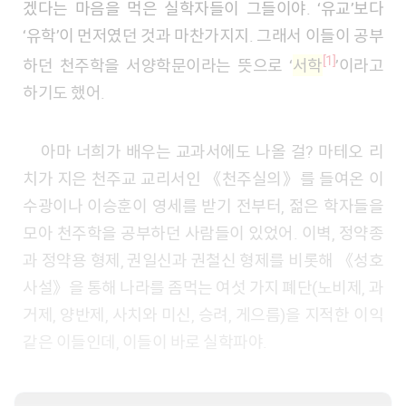
겠다는 마음을 먹은 실학자들이 그들이야. ‘유교’보다
‘유학’이 먼저였던 것과 마찬가지지. 그래서 이들이 공부
[1]
하던 천주학을 서양학문이라는 뜻으로 ‘
서학
’이라고
하기도 했어.
아마 너희가 배우는 교과서에도 나올 걸? 마테오 리
치가 지은 천주교 교리서인 《천주실의》를 들여온 이
수광이나 이승훈이 영세를 받기 전부터, 젊은 학자들을
모아 천주학을 공부하던 사람들이 있었어. 이벽, 정약종
과 정약용 형제, 권일신과 권철신 형제를 비롯해 《성호
사설》을 통해 나라를 좀먹는 여섯 가지 폐단(노비제, 과
거제, 양반제, 사치와 미신, 승려, 게으름)을 지적한 이익
같은 이들인데, 이들이 바로 실학파야.