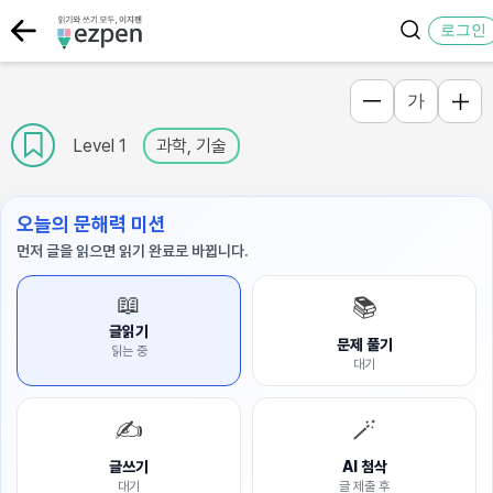
로그인
가
Level 1
과학, 기술
오늘의 문해력 미션
먼저 글을 읽으면 읽기 완료로 바뀝니다.
📖
📚
글읽기
문제 풀기
읽는 중
대기
✍️
🪄
글쓰기
AI 첨삭
대기
글 제출 후