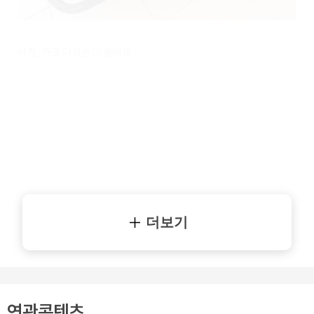
사진_커크 다이슨의 볼베로
더보기
연관콘텐츠