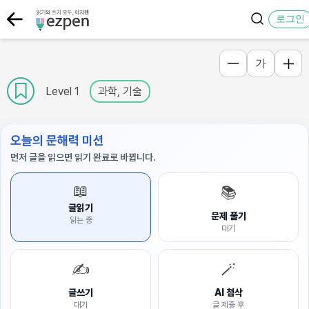
로그인
가
Level 1
과학, 기술
오늘의 문해력 미션
먼저 글을 읽으면 읽기 완료로 바뀝니다.
📖
📚
글읽기
문제 풀기
읽는 중
대기
✍️
🪄
글쓰기
AI 첨삭
대기
글 제출 후