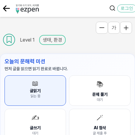
로그인
가
Level 1
생태, 환경
오늘의 문해력 미션
먼저 글을 읽으면 읽기 완료로 바뀝니다.
📖
📚
글읽기
문제 풀기
읽는 중
대기
✍️
🪄
글쓰기
AI 첨삭
대기
글 제출 후