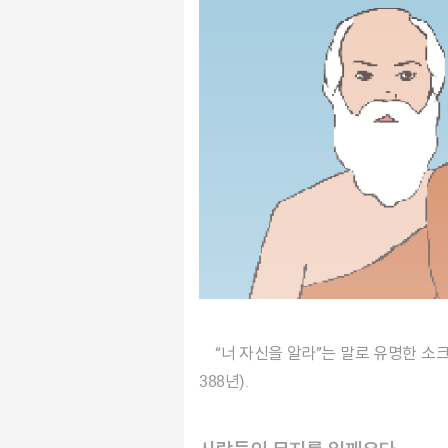
“너 자신을 알라”는 말로 유명한 소크라테스에 대해 알아보자. 모두 알고 있겠지만 소크라테스는 그리스 시대의 철학자야(기원전 470년경~기원전
388년).