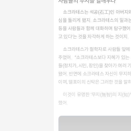
사람들의 무지를 일깨우다
소크라테스는 석공(​石工​)인 아버지와 산파인 어머니 사이에서 태어났어. 그는 젊은 시절 자연과학에 열중하다가 40대 이후, 인간에 대한 문제에 관
심을 돌리게 됐지. 소크라테스의 일과는
등을 사람들과 함께 대화하며 탐구했어. 
고 있다'는 것을 자각하게 하는 것이지.
소크라테스가 철학자로 사람들 앞에 나선 것은 꽤 늦은 나이였어. 그의 나이 마흔 살 무렵, 소크라테스의 친구가 델피의 신전에서 들은 신탁을 전해
주었어. “소크라테스보다 지혜가 있는
들(정치가, 시인, 장인)을 찾아가 여
됐어. 반면에 소크라테스 자신이 무지하
이며, 델포이의 신탁은 그러한 것을 말
이것이 유명한 ‘무지(​無智​)의 지(知)’야. 이후 소크라테스는 사람들에게 '무지의 지'를 깨우치게 도와주는 것이 신이 자신에게 내린 소명이라고 생각
했어.