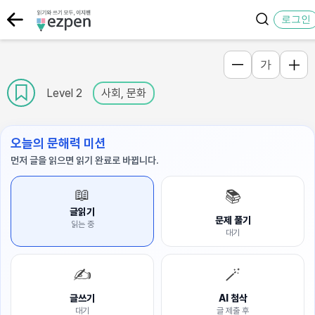
로그인
가
Level 2
사회, 문화
오늘의 문해력 미션
먼저 글을 읽으면 읽기 완료로 바뀝니다.
📖
📚
글읽기
문제 풀기
읽는 중
대기
✍️
🪄
글쓰기
AI 첨삭
대기
글 제출 후