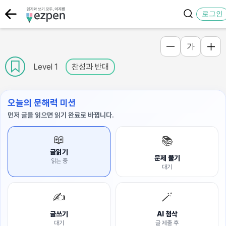
로그인
가
Level 1
찬성과 반대
오늘의 문해력 미션
먼저 글을 읽으면 읽기 완료로 바뀝니다.
📖
📚
글읽기
문제 풀기
읽는 중
대기
✍️
🪄
글쓰기
AI 첨삭
대기
글 제출 후