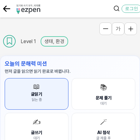
로그인
가
Level 1
생태, 환경
오늘의 문해력 미션
먼저 글을 읽으면 읽기 완료로 바뀝니다.
📖
📚
글읽기
문제 풀기
읽는 중
대기
✍️
🪄
글쓰기
AI 첨삭
대기
글 제출 후