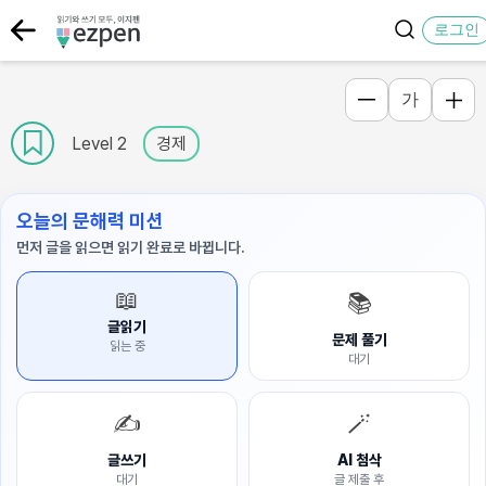
로그인
가
Level 2
경제
오늘의 문해력 미션
먼저 글을 읽으면 읽기 완료로 바뀝니다.
📖
📚
글읽기
문제 풀기
읽는 중
대기
✍️
🪄
글쓰기
AI 첨삭
대기
글 제출 후