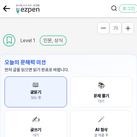
로그인
가
Level 1
인문, 상식
오늘의 문해력 미션
먼저 글을 읽으면 읽기 완료로 바뀝니다.
📖
📚
글읽기
문제 풀기
읽는 중
대기
✍️
🪄
글쓰기
AI 첨삭
대기
글 제출 후