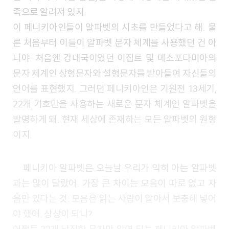
족으로 알려져 있지.
이 페니키아인들이 알파벳의 시초를 만들었다고 해. 물
론 처음부터 이들이 알파벳 문자 체계를 사용했던 건 아
니야. 처음엔 강대국이었던 이집트 및 메소포타미아의
문자 체계인 상형문자와 설형문자를 받아들여 자신들의
언어를 표현했지. 그러던 페니키아인은 기원전 13세기,
22개 기호만을 사용하는 새로운 문자 체계인 알파벳을
발명하게 돼. 현재 세상에 존재하는 모든 알파벳의 원형
이지.
페니키아 알파벳은 오늘날 우리가 익히 아는 알파벳
과는 많이 달랐어. 가장 큰 차이는 모음이 따로 없고 자
음만 있다는 것. 모음은 읽는 사람이 알아서 보충해 넣어
야 했어. 상상이 되니?
어쨌든 22개 남짓한 문자만 알면 되는 페니키아 알파벳