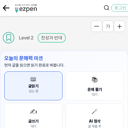
로그인
가
Level 2
찬성과 반대
오늘의 문해력 미션
먼저 글을 읽으면 읽기 완료로 바뀝니다.
📖
📚
글읽기
문제 풀기
읽는 중
대기
✍️
🪄
글쓰기
AI 첨삭
대기
글 제출 후