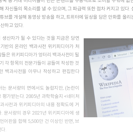
송국 등 거대 미디어들이 만든 콘텐츠를 수동적으로 소비할 수밖에 없는
 자신들의 목소리를 낼 수 있으며, 그 파급력 또한 점차 커지고 있다.
 유튜브를 개설해 동영상 방송을 하고, 트위터에 일상을 담은 만화를 올리
 생산하고 있다.
성 기반의 온라인 백과사전 위키피디아가 처
사람들은 위키피디아가 엉터리 백과사전이 될
기 각 항목의 전문가들이 공들여 작성한 것
그런 백과사전을 아무나 작성하고 편집한다
아는 문서량의 면에서도 놀랍지만, (논란이
 평가받는다. 2005년 과학학술지 <네이처
 백과사전과 위키피디아의 내용 정확도에 거
. 문서량의 경우 2021년 위키피디아에 생
어판을 합해 5,500만 건 이상인 반면, 브
쳤다.