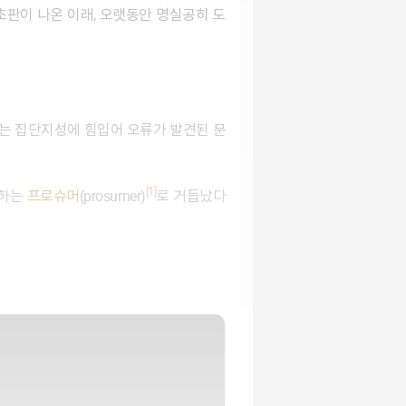
초판이 나온 이래, 오랫동안 명실공히 도
아는 집단지성에 힘입어 오류가 발견된 문
[1]
율하는
프로슈머
(prosumer)
로 거듭났다