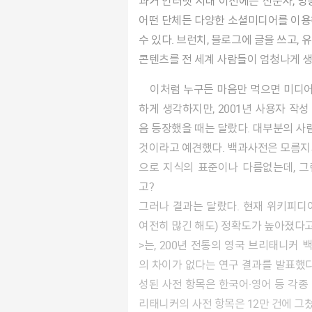
과거 인터넷 시대 이전에는 신문사, 방
어떤 단체든 다양한 소셜미디어를 이용해
수 있다. 브런치, 블로그에 글을 쓰고,
콘텐츠를 전 세계 사람들이 엄청나게
이처럼 누구든 마음만 먹으면 미디어 생산자가 뒬 수 있다는 것을 지금은 당연
하게 생각하지만, 2001년 사용자 작
음 등장했을 때는 달랐다. 대부분의 
것이라고 예견했다. 백과사전은 모름지
으로 지식의 표준이나 다름없는데, 
고?
그러나 결과는 달랐다. 현재 위키피디
여전히 많긴 해도) 정확도가 높아졌다고
>는, 200년 전통의 영국 브리태니커
의 차이가 없다는 연구 결과를 발표했다
성된 사전 항목은 한국어·영어 등 각종 언
리태니커의 사전 항목은 12만 건에 그