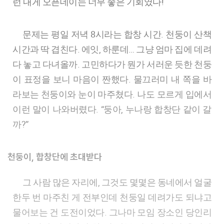
런 내게 오픈데이는 너무 좋은 기회였다!
문제는 평일 저녁 8시라는 합창 시간. 천둥이 산책
시간과 딱 겹친다. 에잇, 하룬데… 그냥 엄마 집에 데려
다 놓고 다녀올까. 고민하다가 뭔가 서러운 듯한 천둥
이 표정을 보니 마음이 짠했다. 물끄러미 내 쪽을 바
라보는 천둥이와 눈이 마주쳤다. 나도 모르게 입에서
이런 말이 나와버렸다. “둥아, 누나랑 합창단 같이 갈
까?”
천둥이, 합창단에 초대받다
그 사람 많은 자리에, 그것도 몇몇은 동네에서 얼굴
한두 번 마주친 게 전부인데 천둥일 데려가도 되냐고
물어보는 건 도전이었다. 그나마 모임 장소인 당인리