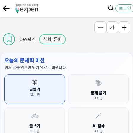
로그인
가
Level 4
사회, 문화
오늘의 문해력 미션
먼저 글을 읽으면 읽기 완료로 바뀝니다.
📖
📚
글읽기
문제 풀기
읽는 중
미제공
✍️
🪄
글쓰기
AI 첨삭
미제공
미제공