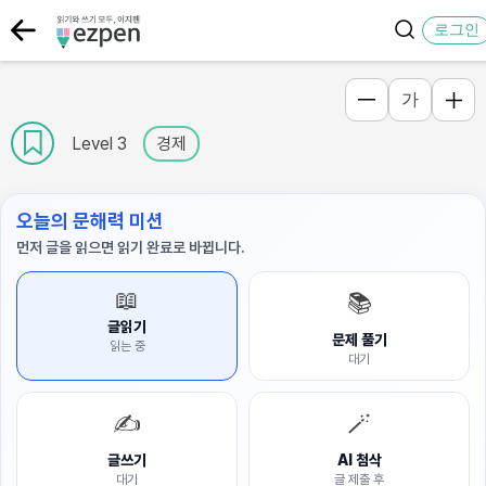
로그인
가
Level 3
경제
오늘의 문해력 미션
먼저 글을 읽으면 읽기 완료로 바뀝니다.
📖
📚
글읽기
문제 풀기
읽는 중
대기
✍️
🪄
글쓰기
AI 첨삭
대기
글 제출 후