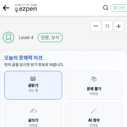
로그인
가
Level 4
인문, 상식
오늘의 문해력 미션
먼저 글을 읽으면 읽기 완료로 바뀝니다.
📖
📚
글읽기
문제 풀기
읽는 중
미제공
✍️
🪄
글쓰기
AI 첨삭
미제공
미제공