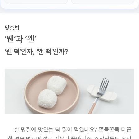
맞춤법
‘웬’과 ‘왠’
‘웬 떡’일까, ‘왠 떡’일까?
설 명절에 맛있는 떡 많이 먹었나요? 쫀득쫀득 따끈
한 떡을 먹으면 절로 기분이 좋아지죠. 조상님들도 우리