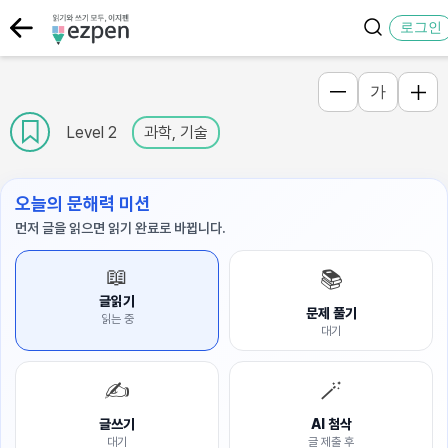
로그인
가
Level 2
과학, 기술
오늘의 문해력 미션
먼저 글을 읽으면 읽기 완료로 바뀝니다.
📖
📚
글읽기
문제 풀기
읽는 중
대기
✍️
🪄
글쓰기
AI 첨삭
대기
글 제출 후