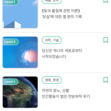
예술, 문학
Level 1
《빛과 물질에 관한 이론》
'상실'에 대한 열 편의 기록
과학, 기술
Level 3
당신은 하나의 세포로부터
시작되었습니다
생태, 환경
Level 1
자연의 분노, 산불
인간활동이 벌인 전방위적 위기