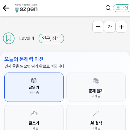
로그인
가
Level 4
인문, 상식
오늘의 문해력 미션
먼저 글을 읽으면 읽기 완료로 바뀝니다.
📖
📚
글읽기
문제 풀기
읽는 중
미제공
✍️
🪄
글쓰기
AI 첨삭
미제공
미제공