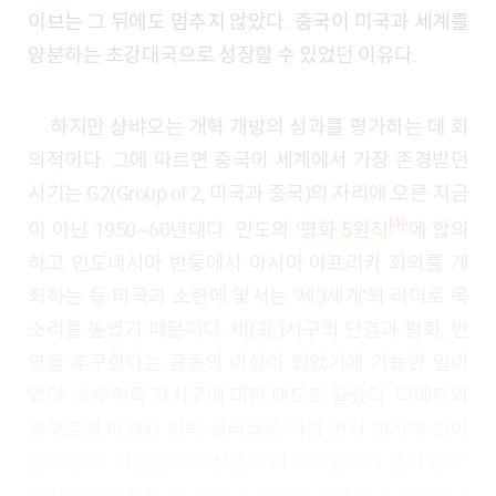
이브는 그 뒤에도 멈추지 않았다. 중국이 미국과 세계를
양분하는 초강대국으로 성장할 수 있었던 이유다.
하지만 샹뱌오는 개혁 개방의 성과를 평가하는 데 회
의적이다. 그에 따르면 중국이 세계에서 가장 존경받던
시기는 G2(Group of 2, 미국과 중국)의 자리에 오른 지금
[4]
이 아닌 1950~60년대다. 인도와 ‘
평화
5원칙
’에 합의
하고 인도네시아 반둥에서 아시아·아프리카 회의를 개
최하는 등 미국과 소련에 맞서는 ‘제3세계’의 리더로 목
소리를 높였기 때문이다. 비(非)서구의 단결과 평화, 번
영을 추구한다는 공동의 이상이 있었기에 가능한 일이
었다. 소수민족 자치구에 대한 태도도 달랐다. 티베트와
위구르에 파견된 한족 관리들은 가장 먼저 현지의 언어
를 배웠다. 자신들의 이상을 억지로 주입하려 들지 않고,
현지인이 이해할 수 있는 수준에서 설득하고 토론하고