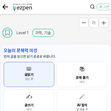
로그인
가
Level 1
과학, 기술
오늘의 문해력 미션
먼저 글을 읽으면 읽기 완료로 바뀝니다.
📖
📚
글읽기
문제 풀기
읽는 중
대기
✍️
🪄
글쓰기
AI 첨삭
대기
글 제출 후