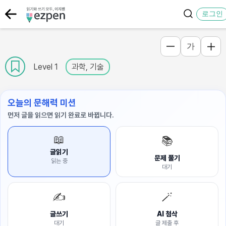
로그인
가
Level 1
과학, 기술
오늘의 문해력 미션
먼저 글을 읽으면 읽기 완료로 바뀝니다.
📖
📚
글읽기
문제 풀기
읽는 중
대기
✍️
🪄
글쓰기
AI 첨삭
대기
글 제출 후