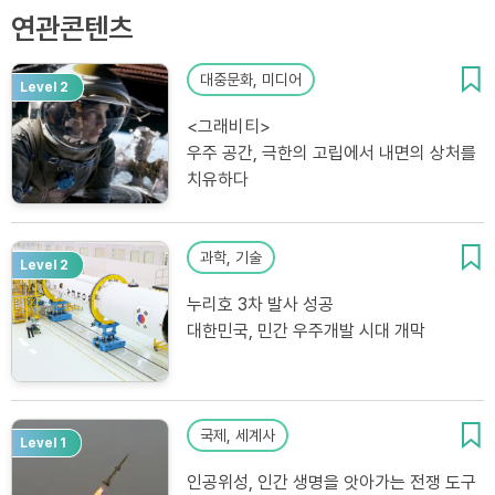
연관콘텐츠
대중문화, 미디어
Level 2
<그래비티>
우주 공간, 극한의 고립에서 내면의 상처를
치유하다
과학, 기술
Level 2
누리호 3차 발사 성공
대한민국, 민간 우주개발 시대 개막
국제, 세계사
Level 1
인공위성, 인간 생명을 앗아가는 전쟁 도구